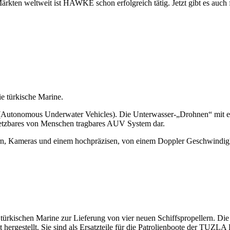
ärkten weltweit ist HAWKE schon erfolgreich tätig. Jetzt gibt es auc
 türkische Marine.
s (Autonomous Underwater Vehicles). Die Unterwasser-„Drohnen“ mit 
insetzbares von Menschen tragbares AUV System dar.
ern, Kameras und einem hochpräzisen, von einem Doppler Geschwindigke
rkischen Marine zur Lieferung von vier neuen Schiffspropellern. Di
hergestellt. Sie sind als Ersatzteile für die Patrolienboote der TUZL