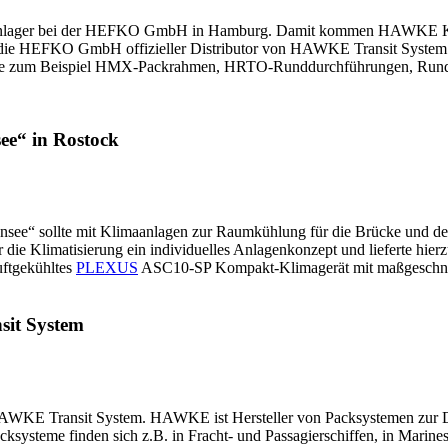
nlager bei der HEFKO GmbH in Hamburg. Damit kommen HAWKE Kunden
 ist die HEFKO GmbH offizieller Distributor von HAWKE Transit Syste
wie zum Beispiel HMX-Packrahmen, HRTO-Runddurchführungen, Run
e“ in Rostock
nsee“ sollte mit Klimaanlagen zur Raumkühlung für die Brücke und de
Klimatisierung ein individuelles Anlagenkonzept und lieferte hierzu 
uftgekühltes
PLEXUS
ASC10-SP Kompakt-Klimagerät mit maßgeschnei
sit System
KE Transit System. HAWKE ist Hersteller von Packsystemen zur Du
ksysteme finden sich z.B. in Fracht- und Passagierschiffen, in Marine