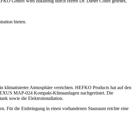
EFKO GmbH wird zukünftig durch Herrn Dr. Dieter Cohrs geleitet,
ration bieten.
n klimatisierter Atmosphäre verrichten. HEFKO Products hat auf den
es PLEXUS MAP-024 Kompakt-Klimaanlagen nachgerüstet. Die
nk sowie die Elektroinstallation.
n. Für die Einbringung in einen vorhandenen Stauraum reichte eine