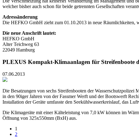
Die Verschmelzung hat keinerlei Veränderung im Management und bei
welcher bisher auch schon für beide getrennten Gesellschaften verant
Adressänderung
Die HEFKO GmbH zieht zum 01.10.2013 in neue Räumlichkeiten, welch
Die neue Anschrift lautet:
HEFKO GmbH
Alter Teichweg 63
22049 Hamburg
PLEXUS Kompakt-Klimaanlagen für Streifenboote d
07.06.2013
Die Besatzungen von sechs Streifenbooten der Wasserschutzpolizei 
in den 90iger Jahren von der Fassmer Werft und der Bootswerft Re
Installation der Geräte umfasste den Seekühlwasserkreislauf, das Luf
Die Klimageräte mit einer Kälteleistung von 7,0 kW können im Wärme
Öffnung von 325x550mm (BxH) aus.
1
2