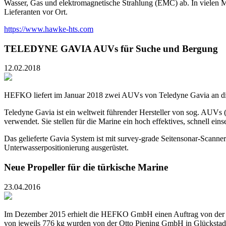
Wasser, Gas und elektromagnetische Strahlung (EMC) ab. In vielen M
Lieferanten vor Ort.
https://www.hawke-hts.com
TELEDYNE GAVIA AUVs für Suche und Bergung
12.02.2018
HEFKO liefert im Januar 2018 zwei AUVs von Teledyne Gavia an die
Teledyne Gavia ist ein weltweit führender Hersteller von sog. AUV
verwendet. Sie stellen für die Marine ein hoch effektives, schnell e
Das gelieferte Gavia System ist mit survey-grade Seitensonar-Scann
Unterwasserpositionierung ausgerüstet.
Neue Propeller für die türkische Marine
23.04.2016
Im Dezember 2015 erhielt die HEFKO GmbH einen Auftrag von der tü
von jeweils 776 kg wurden von der Otto Piening GmbH in Glückstadt 