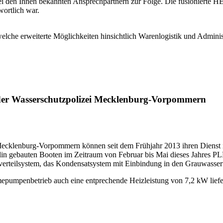
 den Ihnen bekannten Ansprechpartnern zur Folge. Die fusionierte H
wortlich war.
e erweiterte Möglichkeiten hinsichtlich Warenlogistik und Administ
er Wasserschutzpolizei Mecklenburg-Vorpommern
Mecklenburg-Vorpommern können seit dem Frühjahr 2013 ihren Dienst i
chlin gebauten Booten im Zeitraum von Februar bis Mai dieses Jahr
tverteilsystem, das Kondensatsystem mit Einbindung in den Grauwasserta
pumpenbetrieb auch eine entprechende Heizleistung von 7,2 kW liefer